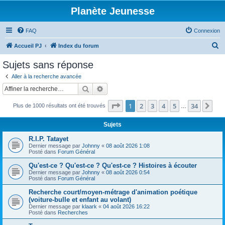
Planète Jeunesse
FAQ
Connexion
R
Accueil PJ
Index du forum
e
Sujets sans réponse
c
Aller à la recherche avancée
h
Rechercher
Recherche avancée
e
Page
1
sur
34
1
2
3
4
5
34
Sui
Plus de 1000 résultats ont été trouvés
r
…
c
Sujets
h
R.I.P. Tatayet
e
Dernier message par
Johnny
«
08 août 2026 1:08
Posté dans
Forum Général
r
Qu'est-ce ? Qu'est-ce ? Qu'est-ce ? Histoires à écouter
Dernier message par
Johnny
«
08 août 2026 0:54
Posté dans
Forum Général
Recherche court/moyen-métrage d'animation poétique
(voiture-bulle et enfant au volant)
Dernier message par
klaark
«
04 août 2026 16:22
Posté dans
Recherches