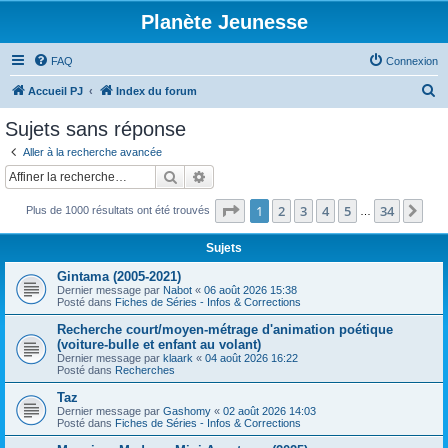
Planète Jeunesse
FAQ
Connexion
R
Accueil PJ
Index du forum
e
Sujets sans réponse
c
Aller à la recherche avancée
h
Rechercher
Recherche avancée
e
Page
1
sur
34
1
2
3
4
5
34
Sui
Plus de 1000 résultats ont été trouvés
r
…
c
Sujets
h
Gintama (2005-2021)
e
Dernier message par
Nabot
«
06 août 2026 15:38
Posté dans
Fiches de Séries - Infos & Corrections
r
Recherche court/moyen-métrage d'animation poétique
(voiture-bulle et enfant au volant)
Dernier message par
klaark
«
04 août 2026 16:22
Posté dans
Recherches
Taz
Dernier message par
Gashomy
«
02 août 2026 14:03
Posté dans
Fiches de Séries - Infos & Corrections