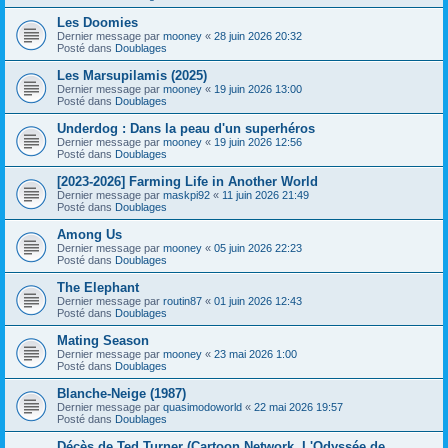
Les Doomies
Dernier message par
mooney
«
28 juin 2026 20:32
Posté dans
Doublages
Les Marsupilamis (2025)
Dernier message par
mooney
«
19 juin 2026 13:00
Posté dans
Doublages
Underdog : Dans la peau d'un superhéros
Dernier message par
mooney
«
19 juin 2026 12:56
Posté dans
Doublages
[2023-2026] Farming Life in Another World
Dernier message par
maskpi92
«
11 juin 2026 21:49
Posté dans
Doublages
Among Us
Dernier message par
mooney
«
05 juin 2026 22:23
Posté dans
Doublages
The Elephant
Dernier message par
routin87
«
01 juin 2026 12:43
Posté dans
Doublages
Mating Season
Dernier message par
mooney
«
23 mai 2026 1:00
Posté dans
Doublages
Blanche-Neige (1987)
Dernier message par
quasimodoworld
«
22 mai 2026 19:57
Posté dans
Doublages
Décès de Ted Turner (Cartoon Network, L'Odyssée de