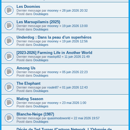
Les Doomies
Dernier message par
mooney
«
28 juin 2026 20:32
Posté dans
Doublages
Les Marsupilamis (2025)
Dernier message par
mooney
«
19 juin 2026 13:00
Posté dans
Doublages
Underdog : Dans la peau d'un superhéros
Dernier message par
mooney
«
19 juin 2026 12:56
Posté dans
Doublages
[2023-2026] Farming Life in Another World
Dernier message par
maskpi92
«
11 juin 2026 21:49
Posté dans
Doublages
Among Us
Dernier message par
mooney
«
05 juin 2026 22:23
Posté dans
Doublages
The Elephant
Dernier message par
routin87
«
01 juin 2026 12:43
Posté dans
Doublages
Mating Season
Dernier message par
mooney
«
23 mai 2026 1:00
Posté dans
Doublages
Blanche-Neige (1987)
Dernier message par
quasimodoworld
«
22 mai 2026 19:57
Posté dans
Doublages
Décès de Ted Turner (Cartoon Network, L'Odyssée de