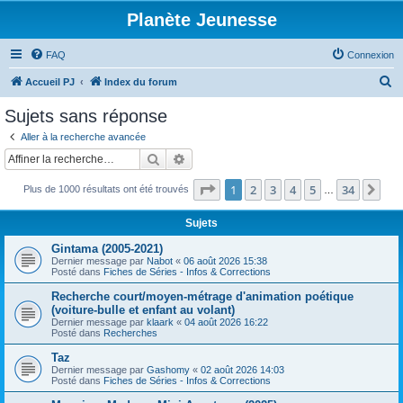
Planète Jeunesse
FAQ
Connexion
R
Accueil PJ
Index du forum
e
Sujets sans réponse
c
Aller à la recherche avancée
h
Rechercher
Recherche avancée
e
Page
1
sur
34
1
2
3
4
5
34
Sui
Plus de 1000 résultats ont été trouvés
r
…
c
Sujets
h
Gintama (2005-2021)
e
Dernier message par
Nabot
«
06 août 2026 15:38
Posté dans
Fiches de Séries - Infos & Corrections
r
Recherche court/moyen-métrage d'animation poétique
(voiture-bulle et enfant au volant)
Dernier message par
klaark
«
04 août 2026 16:22
Posté dans
Recherches
Taz
Dernier message par
Gashomy
«
02 août 2026 14:03
Posté dans
Fiches de Séries - Infos & Corrections