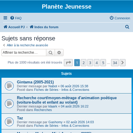
Planète Jeunesse
FAQ
Connexion
R
Accueil PJ
Index du forum
e
Sujets sans réponse
c
Aller à la recherche avancée
h
Rechercher
Recherche avancée
e
Page
1
sur
34
1
2
3
4
5
34
Sui
Plus de 1000 résultats ont été trouvés
r
…
c
Sujets
h
Gintama (2005-2021)
e
Dernier message par
Nabot
«
06 août 2026 15:38
Posté dans
Fiches de Séries - Infos & Corrections
r
Recherche court/moyen-métrage d'animation poétique
(voiture-bulle et enfant au volant)
Dernier message par
klaark
«
04 août 2026 16:22
Posté dans
Recherches
Taz
Dernier message par
Gashomy
«
02 août 2026 14:03
Posté dans
Fiches de Séries - Infos & Corrections