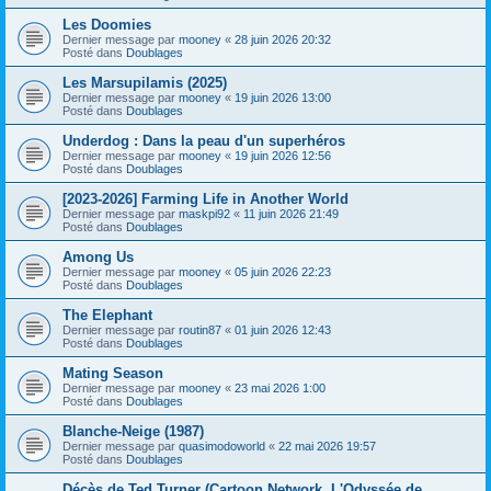
Les Doomies
Dernier message par
mooney
«
28 juin 2026 20:32
Posté dans
Doublages
Les Marsupilamis (2025)
Dernier message par
mooney
«
19 juin 2026 13:00
Posté dans
Doublages
Underdog : Dans la peau d'un superhéros
Dernier message par
mooney
«
19 juin 2026 12:56
Posté dans
Doublages
[2023-2026] Farming Life in Another World
Dernier message par
maskpi92
«
11 juin 2026 21:49
Posté dans
Doublages
Among Us
Dernier message par
mooney
«
05 juin 2026 22:23
Posté dans
Doublages
The Elephant
Dernier message par
routin87
«
01 juin 2026 12:43
Posté dans
Doublages
Mating Season
Dernier message par
mooney
«
23 mai 2026 1:00
Posté dans
Doublages
Blanche-Neige (1987)
Dernier message par
quasimodoworld
«
22 mai 2026 19:57
Posté dans
Doublages
Décès de Ted Turner (Cartoon Network, L'Odyssée de