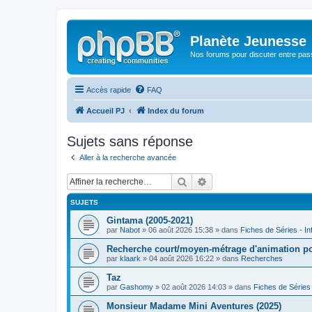
Planète Jeunesse
Nos forums pour discuter entre pas
Accès rapide
FAQ
Accueil PJ
Index du forum
Sujets sans réponse
Aller à la recherche avancée
Rechercher
Recherche avancée
SUJETS
Gintama (2005-2021)
par
Nabot
» 06 août 2026 15:38 » dans
Fiches de Séries - In
Recherche court/moyen-métrage d'animation poét
par
klaark
» 04 août 2026 16:22 » dans
Recherches
Taz
par
Gashomy
» 02 août 2026 14:03 » dans
Fiches de Séries 
Monsieur Madame Mini Aventures (2025)