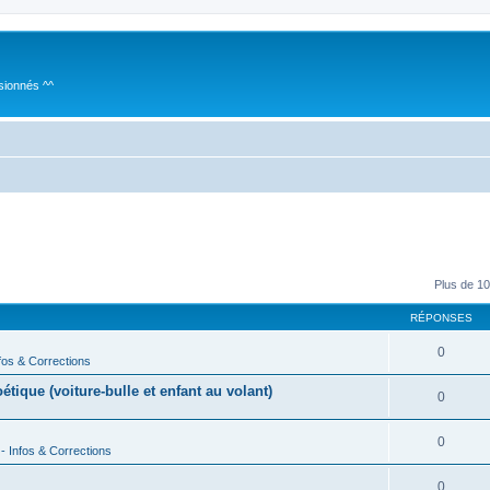
sionnés ^^
Plus de 10
RÉPONSES
0
fos & Corrections
ique (voiture-bulle et enfant au volant)
0
0
- Infos & Corrections
0