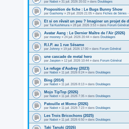
par
Nabot
» 31 juil. 2026 20:02 » dans
Doublages
Proposition de fiche : Le Bugs Bunny Show
par
Gashomy
» 29 juil. 2026 21:05 » dans
Fiches de Séries -
Et si on rêvait un peu ? Imaginer un projet de d
par
Tai Kushimura
» 28 juil. 2026 3:53 » dans
Forum Général
Avatar Aang : Le Dernier Maître de l'Air (2026)
par
mooney
» 24 juil. 2026 20:44 » dans
Doublages
R.I.P. au 1 rue Sésame
par
Johnny
» 19 juil. 2026 17:00 » dans
Forum Général
une cascade de metal hero
par
Jaspion
» 12 juil. 2026 10:44 » dans
Forum Général
Le refuge d'Audrey (2023)
par
Nabot
» 11 juil. 2026 8:24 » dans
Doublages
Bing (2014)
par
Nabot
» 11 juil. 2026 8:13 » dans
Doublages
Mojo TipTop (2026)
par
Nabot
» 11 juil. 2026 7:35 » dans
Doublages
Patouille et Momo (2026)
par
Nabot
» 11 juil. 2026 7:23 » dans
Doublages
Les Trois Bricochons (2025)
par
Nabot
» 11 juil. 2026 6:50 » dans
Doublages
Taki Tanuki (2026)