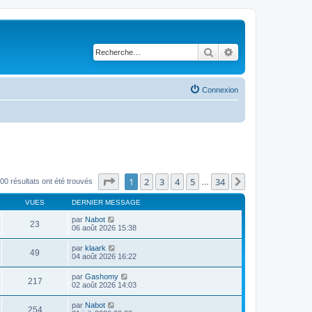
Rechercher
Recherche avancé
Connexion
Page
1
sur
34
1
2
3
4
5
34
Suivante
00 résultats ont été trouvés
…
VUES
DERNIER MESSAGE
par
Nabot
23
06 août 2026 15:38
par
klaark
49
04 août 2026 16:22
par
Gashomy
217
02 août 2026 14:03
par
Nabot
254