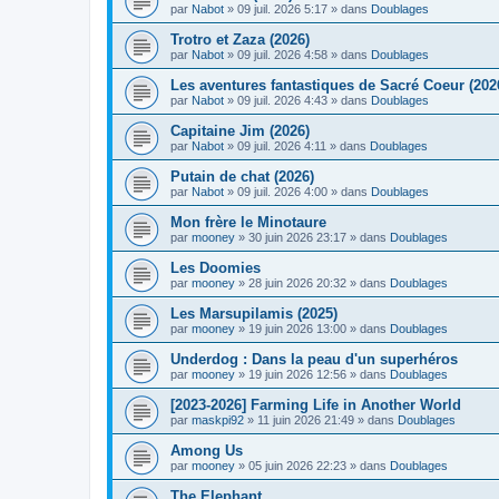
par
Nabot
» 09 juil. 2026 5:17 » dans
Doublages
Trotro et Zaza (2026)
par
Nabot
» 09 juil. 2026 4:58 » dans
Doublages
Les aventures fantastiques de Sacré Coeur (202
par
Nabot
» 09 juil. 2026 4:43 » dans
Doublages
Capitaine Jim (2026)
par
Nabot
» 09 juil. 2026 4:11 » dans
Doublages
Putain de chat (2026)
par
Nabot
» 09 juil. 2026 4:00 » dans
Doublages
Mon frère le Minotaure
par
mooney
» 30 juin 2026 23:17 » dans
Doublages
Les Doomies
par
mooney
» 28 juin 2026 20:32 » dans
Doublages
Les Marsupilamis (2025)
par
mooney
» 19 juin 2026 13:00 » dans
Doublages
Underdog : Dans la peau d'un superhéros
par
mooney
» 19 juin 2026 12:56 » dans
Doublages
[2023-2026] Farming Life in Another World
par
maskpi92
» 11 juin 2026 21:49 » dans
Doublages
Among Us
par
mooney
» 05 juin 2026 22:23 » dans
Doublages
The Elephant