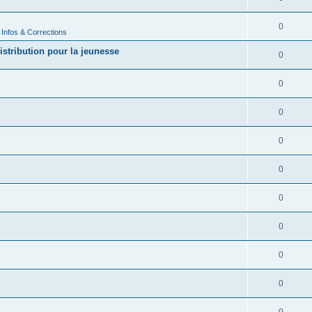
0
 Infos & Corrections
istribution pour la jeunesse
0
0
0
0
0
0
0
0
0