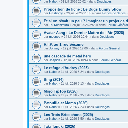
par
Nabot
» 31 juil. 2026 20:02 » dans
Doublages
Proposition de fiche : Le Bugs Bunny Show
par
Gashomy
» 29 juil. 2026 21:05 » dans
Fiches de Séries -
Et si on rêvait un peu ? Imaginer un projet de d
par
Tai Kushimura
» 28 juil. 2026 3:53 » dans
Forum Général
Avatar Aang : Le Dernier Maître de l'Air (2026)
par
mooney
» 24 juil. 2026 20:44 » dans
Doublages
R.I.P. au 1 rue Sésame
par
Johnny
» 19 juil. 2026 17:00 » dans
Forum Général
une cascade de metal hero
par
Jaspion
» 12 juil. 2026 10:44 » dans
Forum Général
Le refuge d'Audrey (2023)
par
Nabot
» 11 juil. 2026 8:24 » dans
Doublages
Bing (2014)
par
Nabot
» 11 juil. 2026 8:13 » dans
Doublages
Mojo TipTop (2026)
par
Nabot
» 11 juil. 2026 7:35 » dans
Doublages
Patouille et Momo (2026)
par
Nabot
» 11 juil. 2026 7:23 » dans
Doublages
Les Trois Bricochons (2025)
par
Nabot
» 11 juil. 2026 6:50 » dans
Doublages
Taki Tanuki (2026)