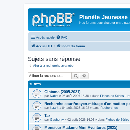
Planète Jeunesse
Nos forums pour discuter entre pas
Accès rapide
FAQ
Accueil PJ
Index du forum
Sujets sans réponse
Aller à la recherche avancée
Rechercher
Recherche avancée
SUJETS
Gintama (2005-2021)
par
Nabot
» 06 août 2026 15:38 » dans
Fiches de Séries - In
Recherche court/moyen-métrage d'animation poét
par
klaark
» 04 août 2026 16:22 » dans
Recherches
Taz
par
Gashomy
» 02 août 2026 14:03 » dans
Fiches de Séries 
Monsieur Madame Mini Aventures (2025)