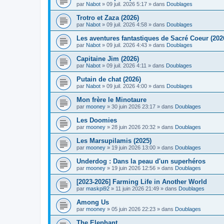
par
Nabot
» 09 juil. 2026 5:17 » dans
Doublages
Trotro et Zaza (2026)
par
Nabot
» 09 juil. 2026 4:58 » dans
Doublages
Les aventures fantastiques de Sacré Coeur (202
par
Nabot
» 09 juil. 2026 4:43 » dans
Doublages
Capitaine Jim (2026)
par
Nabot
» 09 juil. 2026 4:11 » dans
Doublages
Putain de chat (2026)
par
Nabot
» 09 juil. 2026 4:00 » dans
Doublages
Mon frère le Minotaure
par
mooney
» 30 juin 2026 23:17 » dans
Doublages
Les Doomies
par
mooney
» 28 juin 2026 20:32 » dans
Doublages
Les Marsupilamis (2025)
par
mooney
» 19 juin 2026 13:00 » dans
Doublages
Underdog : Dans la peau d'un superhéros
par
mooney
» 19 juin 2026 12:56 » dans
Doublages
[2023-2026] Farming Life in Another World
par
maskpi92
» 11 juin 2026 21:49 » dans
Doublages
Among Us
par
mooney
» 05 juin 2026 22:23 » dans
Doublages
The Elephant