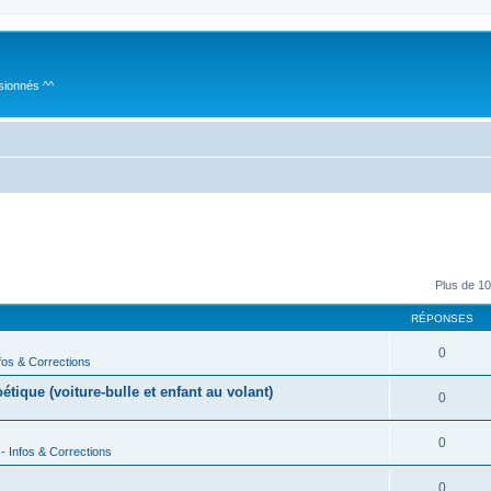
sionnés ^^
Plus de 10
RÉPONSES
0
fos & Corrections
ique (voiture-bulle et enfant au volant)
0
0
- Infos & Corrections
0