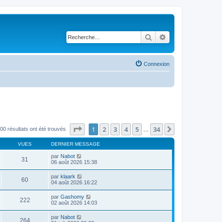
Rechercher
Recherche avancé
Connexion
Page
1
sur
34
1
2
3
4
5
34
Suivante
00 résultats ont été trouvés
…
VUES
DERNIER MESSAGE
par
Nabot
31
06 août 2026 15:38
par
klaark
60
04 août 2026 16:22
par
Gashomy
222
02 août 2026 14:03
par
Nabot
264