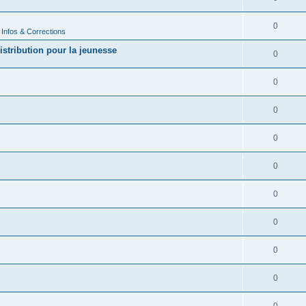
0
 Infos & Corrections
istribution pour la jeunesse
0
0
0
0
0
0
0
0
0