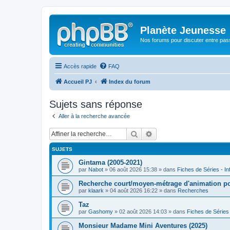
Planète Jeunesse
Nos forums pour discuter entre pas
Accès rapide
FAQ
Accueil PJ
Index du forum
Sujets sans réponse
Aller à la recherche avancée
Rechercher
Recherche avancée
SUJETS
Gintama (2005-2021)
par
Nabot
» 06 août 2026 15:38 » dans
Fiches de Séries - In
Recherche court/moyen-métrage d'animation poét
par
klaark
» 04 août 2026 16:22 » dans
Recherches
Taz
par
Gashomy
» 02 août 2026 14:03 » dans
Fiches de Séries 
Monsieur Madame Mini Aventures (2025)