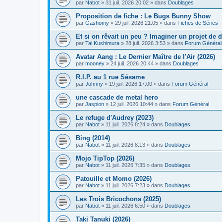
par
Nabot
» 31 juil. 2026 20:02 » dans
Doublages
Proposition de fiche : Le Bugs Bunny Show
par
Gashomy
» 29 juil. 2026 21:05 » dans
Fiches de Séries -
Et si on rêvait un peu ? Imaginer un projet de d
par
Tai Kushimura
» 28 juil. 2026 3:53 » dans
Forum Général
Avatar Aang : Le Dernier Maître de l'Air (2026)
par
mooney
» 24 juil. 2026 20:44 » dans
Doublages
R.I.P. au 1 rue Sésame
par
Johnny
» 19 juil. 2026 17:00 » dans
Forum Général
une cascade de metal hero
par
Jaspion
» 12 juil. 2026 10:44 » dans
Forum Général
Le refuge d'Audrey (2023)
par
Nabot
» 11 juil. 2026 8:24 » dans
Doublages
Bing (2014)
par
Nabot
» 11 juil. 2026 8:13 » dans
Doublages
Mojo TipTop (2026)
par
Nabot
» 11 juil. 2026 7:35 » dans
Doublages
Patouille et Momo (2026)
par
Nabot
» 11 juil. 2026 7:23 » dans
Doublages
Les Trois Bricochons (2025)
par
Nabot
» 11 juil. 2026 6:50 » dans
Doublages
Taki Tanuki (2026)