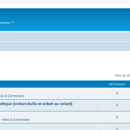
sionnés ^^
Plus de 10
RÉPONSES
0
fos & Corrections
ique (voiture-bulle et enfant au volant)
0
0
- Infos & Corrections
0