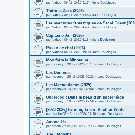
par
Nabot
» 09 juil. 2026 5:17 » dans
Doublages
Trotro et Zaza (2026)
par
Nabot
» 09 juil. 2026 4:58 » dans
Doublages
Les aventures fantastiques de Sacré Coeur (202
par
Nabot
» 09 juil. 2026 4:43 » dans
Doublages
Capitaine Jim (2026)
par
Nabot
» 09 juil. 2026 4:11 » dans
Doublages
Putain de chat (2026)
par
Nabot
» 09 juil. 2026 4:00 » dans
Doublages
Mon frère le Minotaure
par
mooney
» 30 juin 2026 23:17 » dans
Doublages
Les Doomies
par
mooney
» 28 juin 2026 20:32 » dans
Doublages
Les Marsupilamis (2025)
par
mooney
» 19 juin 2026 13:00 » dans
Doublages
Underdog : Dans la peau d'un superhéros
par
mooney
» 19 juin 2026 12:56 » dans
Doublages
[2023-2026] Farming Life in Another World
par
maskpi92
» 11 juin 2026 21:49 » dans
Doublages
Among Us
par
mooney
» 05 juin 2026 22:23 » dans
Doublages
The Elephant