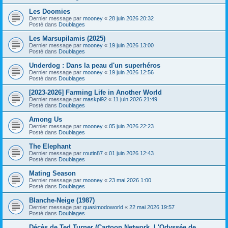
Les Doomies
Dernier message par
mooney
«
28 juin 2026 20:32
Posté dans
Doublages
Les Marsupilamis (2025)
Dernier message par
mooney
«
19 juin 2026 13:00
Posté dans
Doublages
Underdog : Dans la peau d'un superhéros
Dernier message par
mooney
«
19 juin 2026 12:56
Posté dans
Doublages
[2023-2026] Farming Life in Another World
Dernier message par
maskpi92
«
11 juin 2026 21:49
Posté dans
Doublages
Among Us
Dernier message par
mooney
«
05 juin 2026 22:23
Posté dans
Doublages
The Elephant
Dernier message par
routin87
«
01 juin 2026 12:43
Posté dans
Doublages
Mating Season
Dernier message par
mooney
«
23 mai 2026 1:00
Posté dans
Doublages
Blanche-Neige (1987)
Dernier message par
quasimodoworld
«
22 mai 2026 19:57
Posté dans
Doublages
Décès de Ted Turner (Cartoon Network, L'Odyssée de