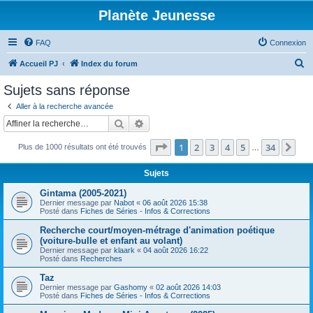
Planète Jeunesse
FAQ
Connexion
R
Accueil PJ
Index du forum
e
Sujets sans réponse
c
Aller à la recherche avancée
h
Rechercher
Recherche avancée
e
Page
1
sur
34
1
2
3
4
5
34
Sui
Plus de 1000 résultats ont été trouvés
r
…
c
Sujets
h
Gintama (2005-2021)
e
Dernier message par
Nabot
«
06 août 2026 15:38
Posté dans
Fiches de Séries - Infos & Corrections
r
Recherche court/moyen-métrage d'animation poétique
(voiture-bulle et enfant au volant)
Dernier message par
klaark
«
04 août 2026 16:22
Posté dans
Recherches
Taz
Dernier message par
Gashomy
«
02 août 2026 14:03
Posté dans
Fiches de Séries - Infos & Corrections