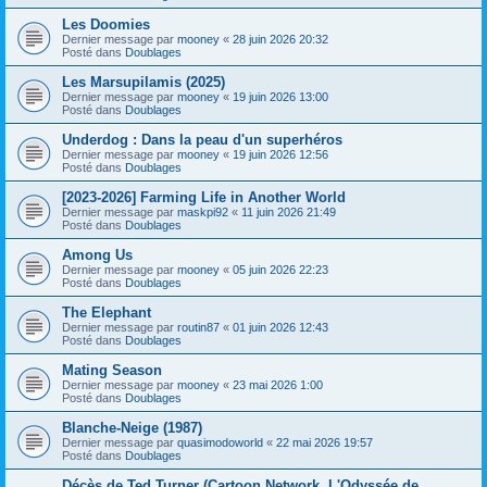
Les Doomies
Dernier message par
mooney
«
28 juin 2026 20:32
Posté dans
Doublages
Les Marsupilamis (2025)
Dernier message par
mooney
«
19 juin 2026 13:00
Posté dans
Doublages
Underdog : Dans la peau d'un superhéros
Dernier message par
mooney
«
19 juin 2026 12:56
Posté dans
Doublages
[2023-2026] Farming Life in Another World
Dernier message par
maskpi92
«
11 juin 2026 21:49
Posté dans
Doublages
Among Us
Dernier message par
mooney
«
05 juin 2026 22:23
Posté dans
Doublages
The Elephant
Dernier message par
routin87
«
01 juin 2026 12:43
Posté dans
Doublages
Mating Season
Dernier message par
mooney
«
23 mai 2026 1:00
Posté dans
Doublages
Blanche-Neige (1987)
Dernier message par
quasimodoworld
«
22 mai 2026 19:57
Posté dans
Doublages
Décès de Ted Turner (Cartoon Network, L'Odyssée de