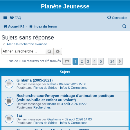
Planète Jeunesse
FAQ
Connexion
R
Accueil PJ
Index du forum
e
Sujets sans réponse
c
Aller à la recherche avancée
h
Rechercher
Recherche avancée
e
Page
1
sur
34
1
2
3
4
5
34
Sui
Plus de 1000 résultats ont été trouvés
r
…
c
Sujets
h
Gintama (2005-2021)
e
Dernier message par
Nabot
«
06 août 2026 15:38
Posté dans
Fiches de Séries - Infos & Corrections
r
Recherche court/moyen-métrage d'animation poétique
(voiture-bulle et enfant au volant)
Dernier message par
klaark
«
04 août 2026 16:22
Posté dans
Recherches
Taz
Dernier message par
Gashomy
«
02 août 2026 14:03
Posté dans
Fiches de Séries - Infos & Corrections