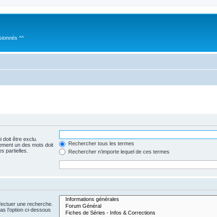
sionnés ^^
 doit être exclu.
Rechercher tous les termes
ement un des mots doit
s partielles.
Rechercher n’importe lequel de ces termes
fectuer une recherche.
s l’option ci-dessous