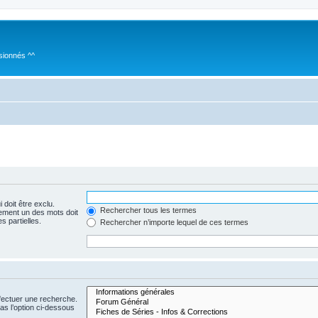
sionnés ^^
 doit être exclu.
Rechercher tous les termes
ement un des mots doit
s partielles.
Rechercher n’importe lequel de ces termes
fectuer une recherche.
s l’option ci-dessous