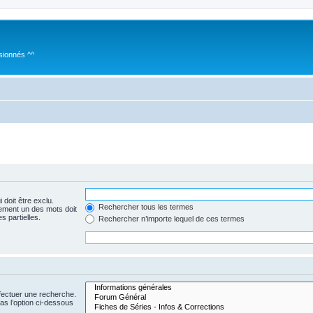
sionnés ^^
 doit être exclu.
Rechercher tous les termes
ement un des mots doit
s partielles.
Rechercher n’importe lequel de ces termes
fectuer une recherche.
s l’option ci-dessous