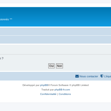
sionnés ^^
m ?
Nous contacter
L’équ
Développé par
phpBB
® Forum Software © phpBB Limited
Traduit par
phpBB-fr.com
Confidentialité
|
Conditions