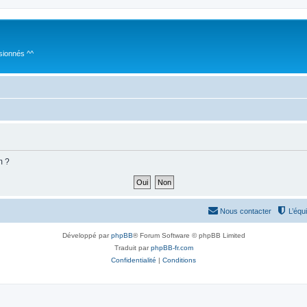
sionnés ^^
m ?
Nous contacter
L’équ
Développé par
phpBB
® Forum Software © phpBB Limited
Traduit par
phpBB-fr.com
Confidentialité
|
Conditions