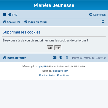
Planète Jeunesse
FAQ
Connexion
R
Accueil PJ
Index du forum
e
Supprimer les cookies
c
h
Êtes-vous sûr de vouloir supprimer tous les cookies de ce forum ?
e
r
c
Index du forum
Heures au format
UTC+02:00
h
Développé par
phpBB
® Forum Software © phpBB Limited
e
Traduit par
phpBB-fr.com
r
Confidentialité
|
Conditions