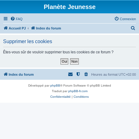
Planète Jeunesse
FAQ
Connexion
R
Accueil PJ
Index du forum
e
Supprimer les cookies
c
h
Êtes-vous sûr de vouloir supprimer tous les cookies de ce forum ?
e
r
c
Index du forum
Heures au format
UTC+02:00
h
Développé par
phpBB
® Forum Software © phpBB Limited
e
Traduit par
phpBB-fr.com
r
Confidentialité
|
Conditions