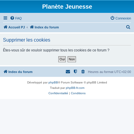
Planète Jeunesse
FAQ
Connexion
R
Accueil PJ
Index du forum
e
Supprimer les cookies
c
h
Êtes-vous sûr de vouloir supprimer tous les cookies de ce forum ?
e
r
c
Index du forum
Heures au format
UTC+02:00
h
Développé par
phpBB
® Forum Software © phpBB Limited
e
Traduit par
phpBB-fr.com
r
Confidentialité
|
Conditions