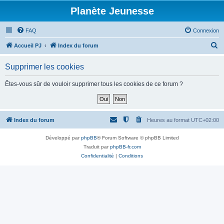
Planète Jeunesse
FAQ
Connexion
R
Accueil PJ
Index du forum
e
Supprimer les cookies
c
h
Êtes-vous sûr de vouloir supprimer tous les cookies de ce forum ?
e
r
c
Index du forum
Heures au format
UTC+02:00
h
Développé par
phpBB
® Forum Software © phpBB Limited
e
Traduit par
phpBB-fr.com
r
Confidentialité
|
Conditions