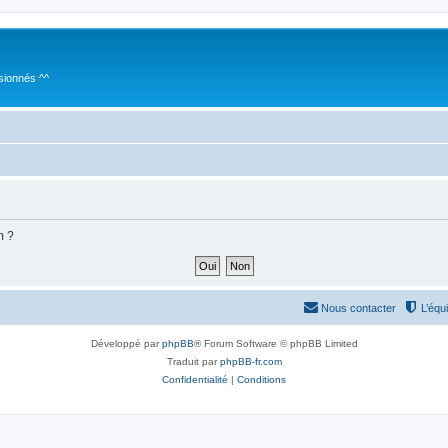
sionnés ^^
m ?
Nous contacter
L’équ
Développé par
phpBB
® Forum Software © phpBB Limited
Traduit par
phpBB-fr.com
Confidentialité
|
Conditions