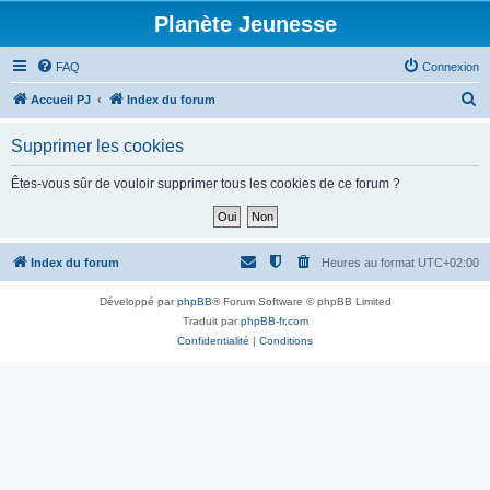
Planète Jeunesse
FAQ
Connexion
R
Accueil PJ
Index du forum
e
Supprimer les cookies
c
h
Êtes-vous sûr de vouloir supprimer tous les cookies de ce forum ?
e
r
c
Index du forum
Heures au format
UTC+02:00
h
Développé par
phpBB
® Forum Software © phpBB Limited
e
Traduit par
phpBB-fr.com
r
Confidentialité
|
Conditions