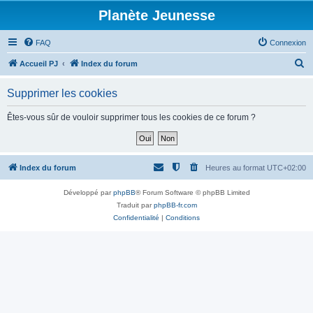
Planète Jeunesse
FAQ
Connexion
R
Accueil PJ
Index du forum
e
Supprimer les cookies
c
h
Êtes-vous sûr de vouloir supprimer tous les cookies de ce forum ?
e
r
c
Index du forum
Heures au format
UTC+02:00
h
Développé par
phpBB
® Forum Software © phpBB Limited
e
Traduit par
phpBB-fr.com
r
Confidentialité
|
Conditions