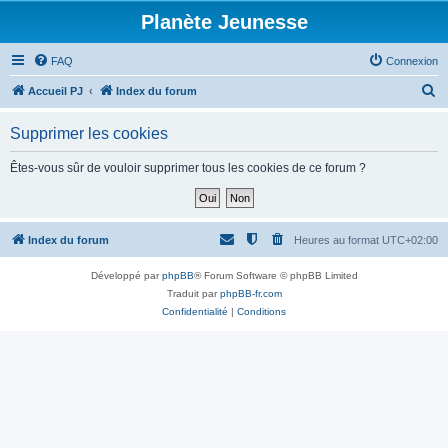
Planète Jeunesse
FAQ
Connexion
R
Accueil PJ
Index du forum
e
Supprimer les cookies
c
h
Êtes-vous sûr de vouloir supprimer tous les cookies de ce forum ?
e
r
c
Index du forum
Heures au format
UTC+02:00
h
Développé par
phpBB
® Forum Software © phpBB Limited
e
Traduit par
phpBB-fr.com
r
Confidentialité
|
Conditions