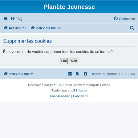
Planète Jeunesse
FAQ
Connexion
R
Accueil PJ
Index du forum
e
Supprimer les cookies
c
h
Êtes-vous sûr de vouloir supprimer tous les cookies de ce forum ?
e
r
c
Index du forum
Heures au format
UTC+02:00
h
Développé par
phpBB
® Forum Software © phpBB Limited
e
Traduit par
phpBB-fr.com
r
Confidentialité
|
Conditions