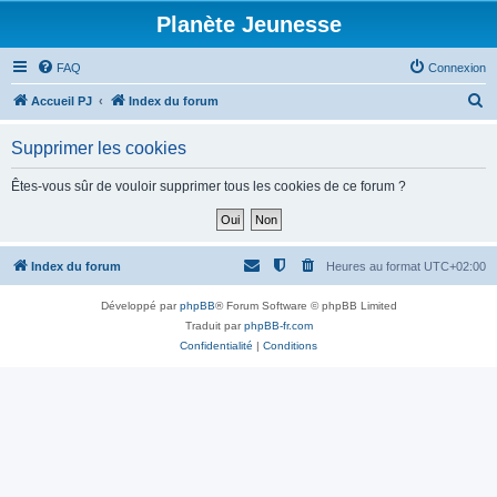
Planète Jeunesse
FAQ
Connexion
R
Accueil PJ
Index du forum
e
Supprimer les cookies
c
h
Êtes-vous sûr de vouloir supprimer tous les cookies de ce forum ?
e
r
c
Index du forum
Heures au format
UTC+02:00
h
Développé par
phpBB
® Forum Software © phpBB Limited
e
Traduit par
phpBB-fr.com
r
Confidentialité
|
Conditions