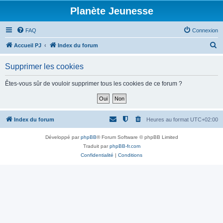
Planète Jeunesse
FAQ
Connexion
R
Accueil PJ
Index du forum
e
Supprimer les cookies
c
h
Êtes-vous sûr de vouloir supprimer tous les cookies de ce forum ?
e
r
c
Index du forum
Heures au format
UTC+02:00
h
Développé par
phpBB
® Forum Software © phpBB Limited
e
Traduit par
phpBB-fr.com
r
Confidentialité
|
Conditions