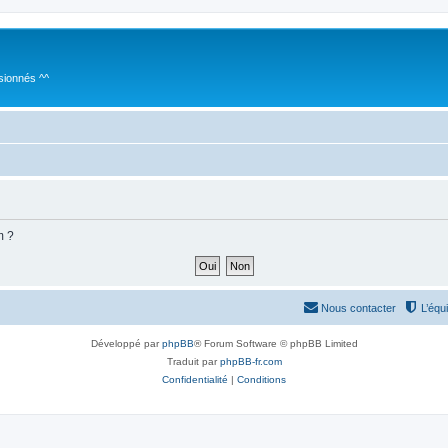
sionnés ^^
m ?
Nous contacter
L’équ
Développé par
phpBB
® Forum Software © phpBB Limited
Traduit par
phpBB-fr.com
Confidentialité
|
Conditions