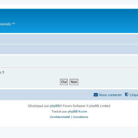
sionnés ^^
m ?
Nous contacter
L’équ
Développé par
phpBB
® Forum Software © phpBB Limited
Traduit par
phpBB-fr.com
Confidentialité
|
Conditions