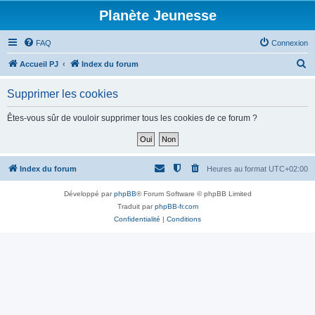
Planète Jeunesse
FAQ
Connexion
R
Accueil PJ
Index du forum
e
Supprimer les cookies
c
h
Êtes-vous sûr de vouloir supprimer tous les cookies de ce forum ?
e
r
c
Index du forum
Heures au format
UTC+02:00
h
Développé par
phpBB
® Forum Software © phpBB Limited
e
Traduit par
phpBB-fr.com
r
Confidentialité
|
Conditions