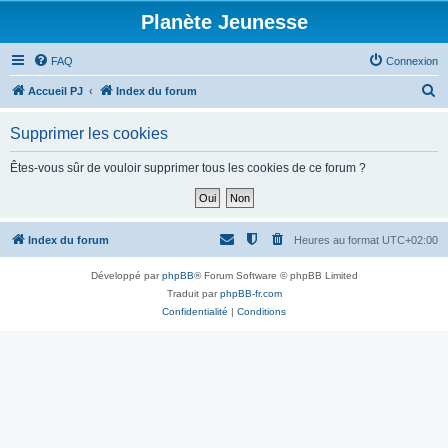
Planète Jeunesse
FAQ
Connexion
R
Accueil PJ
Index du forum
e
Supprimer les cookies
c
h
Êtes-vous sûr de vouloir supprimer tous les cookies de ce forum ?
e
r
c
Index du forum
Heures au format
UTC+02:00
h
Développé par
phpBB
® Forum Software © phpBB Limited
e
Traduit par
phpBB-fr.com
r
Confidentialité
|
Conditions