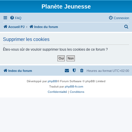
Planète Jeunesse
FAQ
Connexion
R
Accueil PJ
Index du forum
e
Supprimer les cookies
c
h
Êtes-vous sûr de vouloir supprimer tous les cookies de ce forum ?
e
r
c
Index du forum
Heures au format
UTC+02:00
h
Développé par
phpBB
® Forum Software © phpBB Limited
e
Traduit par
phpBB-fr.com
r
Confidentialité
|
Conditions