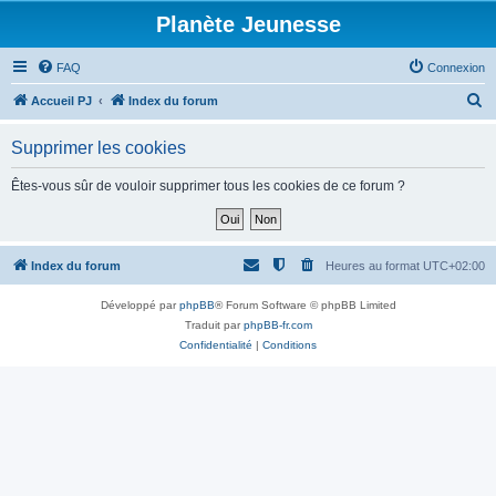
Planète Jeunesse
FAQ
Connexion
R
Accueil PJ
Index du forum
e
Supprimer les cookies
c
h
Êtes-vous sûr de vouloir supprimer tous les cookies de ce forum ?
e
r
c
Index du forum
Heures au format
UTC+02:00
h
Développé par
phpBB
® Forum Software © phpBB Limited
e
Traduit par
phpBB-fr.com
r
Confidentialité
|
Conditions