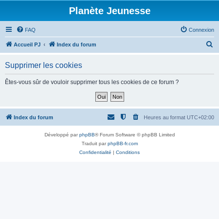
Planète Jeunesse
FAQ
Connexion
R
Accueil PJ
Index du forum
e
Supprimer les cookies
c
h
Êtes-vous sûr de vouloir supprimer tous les cookies de ce forum ?
e
r
c
Index du forum
Heures au format
UTC+02:00
h
Développé par
phpBB
® Forum Software © phpBB Limited
e
Traduit par
phpBB-fr.com
r
Confidentialité
|
Conditions