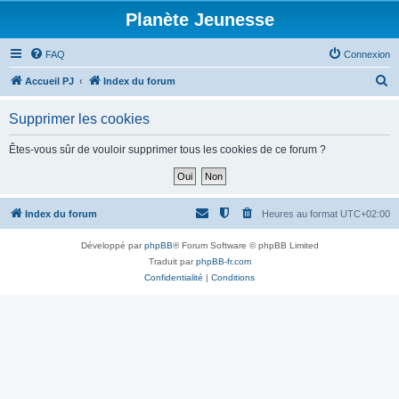
Planète Jeunesse
FAQ
Connexion
R
Accueil PJ
Index du forum
e
Supprimer les cookies
c
h
Êtes-vous sûr de vouloir supprimer tous les cookies de ce forum ?
e
r
c
Index du forum
Heures au format
UTC+02:00
h
Développé par
phpBB
® Forum Software © phpBB Limited
e
Traduit par
phpBB-fr.com
r
Confidentialité
|
Conditions