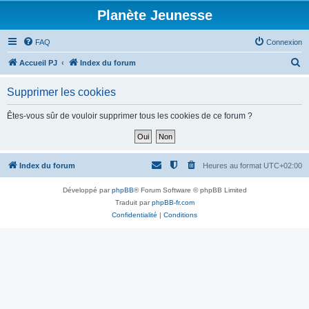
Planète Jeunesse
FAQ
Connexion
R
Accueil PJ
Index du forum
e
Supprimer les cookies
c
h
Êtes-vous sûr de vouloir supprimer tous les cookies de ce forum ?
e
r
c
Index du forum
Heures au format
UTC+02:00
h
Développé par
phpBB
® Forum Software © phpBB Limited
e
Traduit par
phpBB-fr.com
r
Confidentialité
|
Conditions