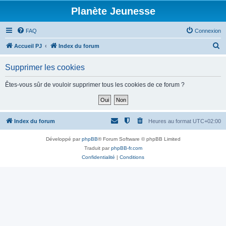
Planète Jeunesse
FAQ
Connexion
R
Accueil PJ
Index du forum
e
Supprimer les cookies
c
h
Êtes-vous sûr de vouloir supprimer tous les cookies de ce forum ?
e
r
c
Index du forum
Heures au format
UTC+02:00
h
Développé par
phpBB
® Forum Software © phpBB Limited
e
Traduit par
phpBB-fr.com
r
Confidentialité
|
Conditions