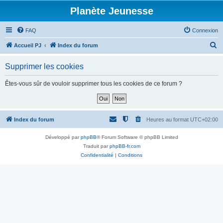
Planète Jeunesse
FAQ
Connexion
R
Accueil PJ
Index du forum
e
Supprimer les cookies
c
h
Êtes-vous sûr de vouloir supprimer tous les cookies de ce forum ?
e
r
c
Index du forum
Heures au format
UTC+02:00
h
Développé par
phpBB
® Forum Software © phpBB Limited
e
Traduit par
phpBB-fr.com
r
Confidentialité
|
Conditions