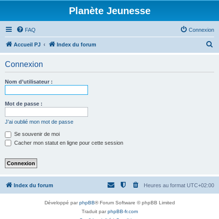
Planète Jeunesse
FAQ
Connexion
R
Accueil PJ
Index du forum
e
Connexion
c
h
Nom d’utilisateur :
e
r
Mot de passe :
c
J’ai oublié mon mot de passe
h
Se souvenir de moi
e
Cacher mon statut en ligne pour cette session
r
Index du forum
Heures au format
UTC+02:00
Développé par
phpBB
® Forum Software © phpBB Limited
Traduit par
phpBB-fr.com