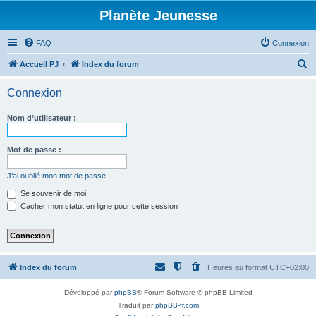
Planète Jeunesse
FAQ
Connexion
R
Accueil PJ
Index du forum
e
Connexion
c
h
Nom d’utilisateur :
e
r
Mot de passe :
c
J’ai oublié mon mot de passe
h
Se souvenir de moi
e
Cacher mon statut en ligne pour cette session
r
Index du forum
Heures au format
UTC+02:00
Développé par
phpBB
® Forum Software © phpBB Limited
Traduit par
phpBB-fr.com