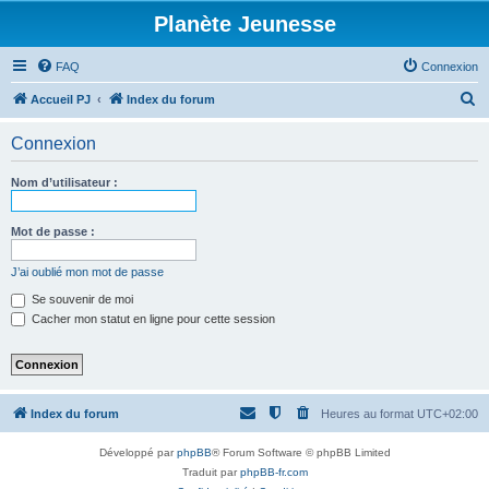
Planète Jeunesse
FAQ
Connexion
R
Accueil PJ
Index du forum
e
Connexion
c
h
Nom d’utilisateur :
e
r
Mot de passe :
c
J’ai oublié mon mot de passe
h
Se souvenir de moi
e
Cacher mon statut en ligne pour cette session
r
Index du forum
Heures au format
UTC+02:00
Développé par
phpBB
® Forum Software © phpBB Limited
Traduit par
phpBB-fr.com