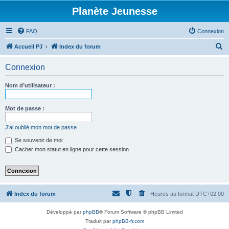
Planète Jeunesse
FAQ
Connexion
R
Accueil PJ
Index du forum
e
Connexion
c
h
Nom d’utilisateur :
e
r
Mot de passe :
c
J’ai oublié mon mot de passe
h
Se souvenir de moi
e
Cacher mon statut en ligne pour cette session
r
Index du forum
Heures au format
UTC+02:00
Développé par
phpBB
® Forum Software © phpBB Limited
Traduit par
phpBB-fr.com