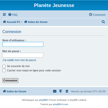
Planète Jeunesse
FAQ
Connexion
R
Accueil PJ
Index du forum
e
Connexion
c
h
Nom d’utilisateur :
e
r
Mot de passe :
c
J’ai oublié mon mot de passe
h
Se souvenir de moi
e
Cacher mon statut en ligne pour cette session
r
Index du forum
Heures au format
UTC+02:00
Développé par
phpBB
® Forum Software © phpBB Limited
Traduit par
phpBB-fr.com