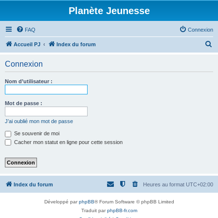
Planète Jeunesse
FAQ
Connexion
R
Accueil PJ
Index du forum
e
Connexion
c
h
Nom d’utilisateur :
e
r
Mot de passe :
c
J’ai oublié mon mot de passe
h
Se souvenir de moi
e
Cacher mon statut en ligne pour cette session
r
Index du forum
Heures au format
UTC+02:00
Développé par
phpBB
® Forum Software © phpBB Limited
Traduit par
phpBB-fr.com