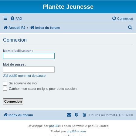
Planète Jeunesse
FAQ
Connexion
R
Accueil PJ
Index du forum
e
Connexion
c
h
Nom d’utilisateur :
e
r
Mot de passe :
c
J’ai oublié mon mot de passe
h
Se souvenir de moi
e
Cacher mon statut en ligne pour cette session
r
Index du forum
Heures au format
UTC+02:00
Développé par
phpBB
® Forum Software © phpBB Limited
Traduit par
phpBB-fr.com