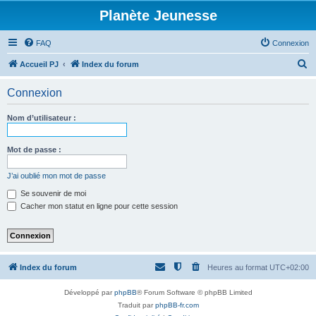
Planète Jeunesse
FAQ
Connexion
R
Accueil PJ
Index du forum
e
Connexion
c
h
Nom d’utilisateur :
e
r
Mot de passe :
c
J’ai oublié mon mot de passe
h
Se souvenir de moi
e
Cacher mon statut en ligne pour cette session
r
Index du forum
Heures au format
UTC+02:00
Développé par
phpBB
® Forum Software © phpBB Limited
Traduit par
phpBB-fr.com