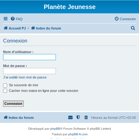
Planète Jeunesse
FAQ
Connexion
R
Accueil PJ
Index du forum
e
Connexion
c
h
Nom d’utilisateur :
e
r
Mot de passe :
c
J’ai oublié mon mot de passe
h
Se souvenir de moi
e
Cacher mon statut en ligne pour cette session
r
Index du forum
Heures au format
UTC+02:00
Développé par
phpBB
® Forum Software © phpBB Limited
Traduit par
phpBB-fr.com