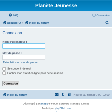
Planète Jeunesse
FAQ
Connexion
R
Accueil PJ
Index du forum
e
Connexion
c
h
Nom d’utilisateur :
e
r
Mot de passe :
c
J’ai oublié mon mot de passe
h
Se souvenir de moi
e
Cacher mon statut en ligne pour cette session
r
Index du forum
Heures au format
UTC+02:00
Développé par
phpBB
® Forum Software © phpBB Limited
Traduit par
phpBB-fr.com