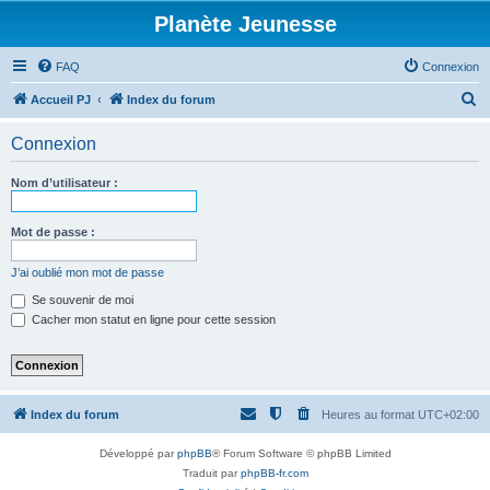
Planète Jeunesse
FAQ
Connexion
R
Accueil PJ
Index du forum
e
Connexion
c
h
Nom d’utilisateur :
e
r
Mot de passe :
c
J’ai oublié mon mot de passe
h
Se souvenir de moi
e
Cacher mon statut en ligne pour cette session
r
Index du forum
Heures au format
UTC+02:00
Développé par
phpBB
® Forum Software © phpBB Limited
Traduit par
phpBB-fr.com