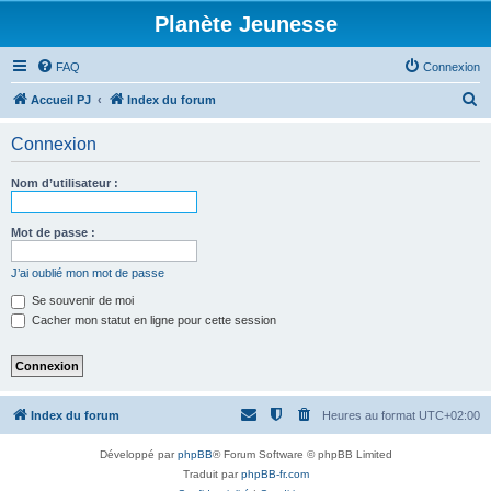
Planète Jeunesse
FAQ
Connexion
R
Accueil PJ
Index du forum
e
Connexion
c
h
Nom d’utilisateur :
e
r
Mot de passe :
c
J’ai oublié mon mot de passe
h
Se souvenir de moi
e
Cacher mon statut en ligne pour cette session
r
Index du forum
Heures au format
UTC+02:00
Développé par
phpBB
® Forum Software © phpBB Limited
Traduit par
phpBB-fr.com