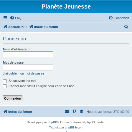
Planète Jeunesse
FAQ
Connexion
R
Accueil PJ
Index du forum
e
Connexion
c
h
Nom d’utilisateur :
e
r
Mot de passe :
c
J’ai oublié mon mot de passe
h
Se souvenir de moi
e
Cacher mon statut en ligne pour cette session
r
Index du forum
Heures au format
UTC+02:00
Développé par
phpBB
® Forum Software © phpBB Limited
Traduit par
phpBB-fr.com