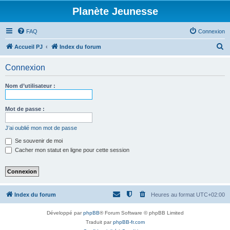
Planète Jeunesse
FAQ
Connexion
R
Accueil PJ
Index du forum
e
Connexion
c
h
Nom d’utilisateur :
e
r
Mot de passe :
c
J’ai oublié mon mot de passe
h
Se souvenir de moi
e
Cacher mon statut en ligne pour cette session
r
Index du forum
Heures au format
UTC+02:00
Développé par
phpBB
® Forum Software © phpBB Limited
Traduit par
phpBB-fr.com